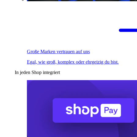
Große Marken vertrauen auf uns
Egal, wie groß, komplex oder ehrgeizig du bist.
In jeden Shop integriert