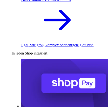
Egal, wie groß, komplex oder ehrgeizig du bist.
In jeden Shop integriert