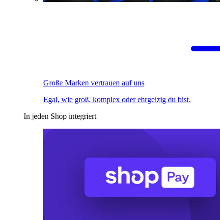
Große Marken vertrauen auf uns
Egal, wie groß, komplex oder ehrgeizig du bist.
In jeden Shop integriert