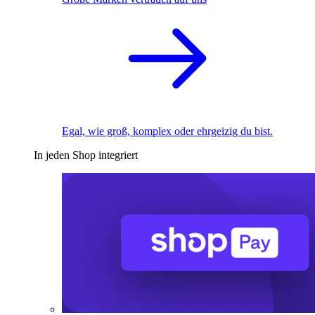
Egal, wie groß, komplex oder ehrgeizig du bist.
In jeden Shop integriert