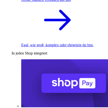
Egal, wie groß, komplex oder ehrgeizig du bist.
In jeden Shop integriert