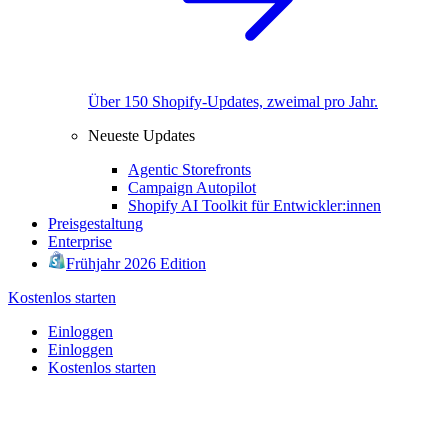
Über 150 Shopify-Updates, zweimal pro Jahr.
Neueste Updates
Agentic Storefronts
Campaign Autopilot
Shopify AI Toolkit für Entwickler:innen
Preisgestaltung
Enterprise
Frühjahr 2026 Edition
Kostenlos starten
Einloggen
Einloggen
Kostenlos starten