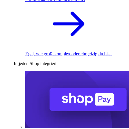
Egal, wie groß, komplex oder ehrgeizig du bist.
In jeden Shop integriert