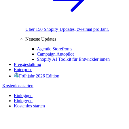
Über 150 Shopify-Updates, zweimal pro Jahr.
Neueste Updates
Agentic Storefronts
Campaign Autopilot
Shopify AI Toolkit für Entwickler:innen
Preisgestaltung
Enterprise
Frühjahr 2026 Edition
Kostenlos starten
Einloggen
Einloggen
Kostenlos starten