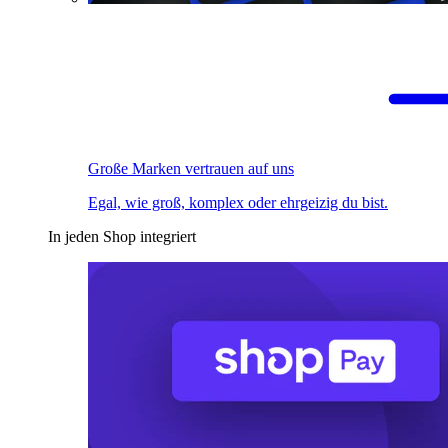
Große Marken vertrauen auf uns
Egal, wie groß, komplex oder ehrgeizig du bist.
In jeden Shop integriert