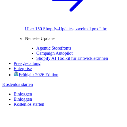
Über 150 Shopify-Updates, zweimal pro Jahr.
Neueste Updates
Agentic Storefronts
Campaign Autopilot
Shopify AI Toolkit für Entwickler:innen
Preisgestaltung
Enterprise
Frühjahr 2026 Edition
Kostenlos starten
Einloggen
Einloggen
Kostenlos starten