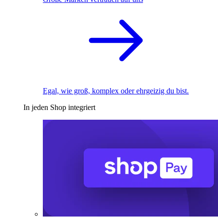
Egal, wie groß, komplex oder ehrgeizig du bist.
In jeden Shop integriert