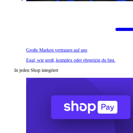
Große Marken vertrauen auf uns
Egal, wie groß, komplex oder ehrgeizig du bist.
In jeden Shop integriert