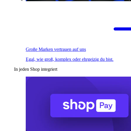
Große Marken vertrauen auf uns
Egal, wie groß, komplex oder ehrgeizig du bist.
In jeden Shop integriert