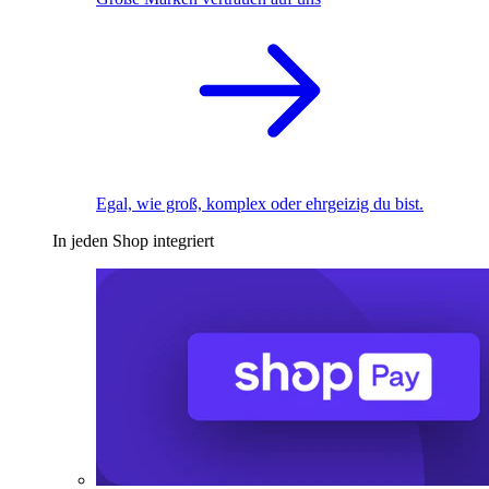
Egal, wie groß, komplex oder ehrgeizig du bist.
In jeden Shop integriert