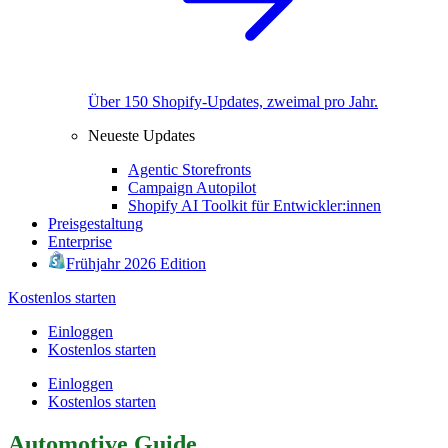
Über 150 Shopify-Updates, zweimal pro Jahr.
Neueste Updates
Agentic Storefronts
Campaign Autopilot
Shopify AI Toolkit für Entwickler:innen
Preisgestaltung
Enterprise
Frühjahr 2026 Edition
Kostenlos starten
Einloggen
Kostenlos starten
Einloggen
Kostenlos starten
Automotive Guide