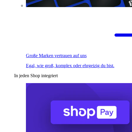
Große Marken vertrauen auf uns
Egal, wie groß, komplex oder ehrgeizig du bist.
In jeden Shop integriert