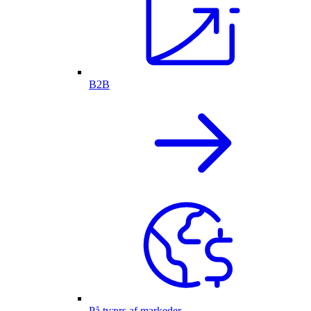
B2B
På tværs af markeder