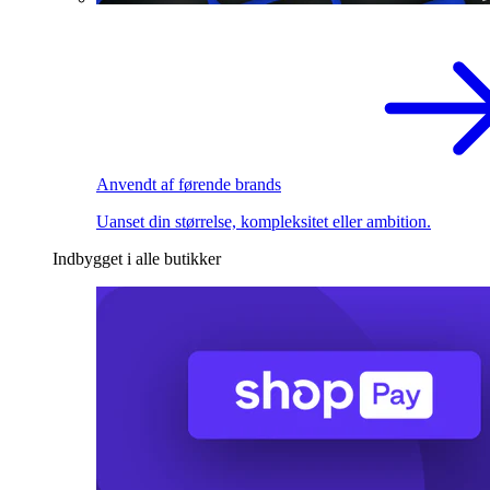
Anvendt af førende brands
Uanset din størrelse, kompleksitet eller ambition.
Indbygget i alle butikker