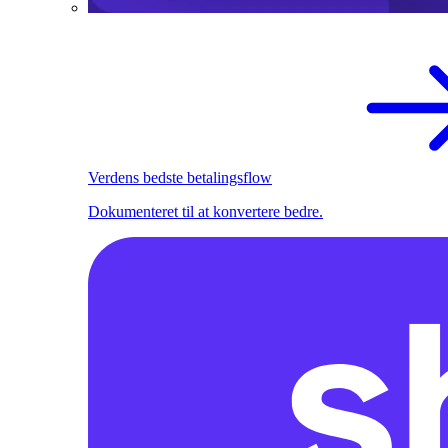
Verdens bedste betalingsflow
Dokumenteret til at konvertere bedre.