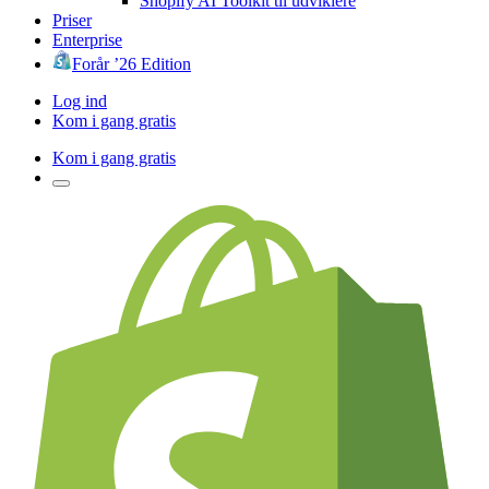
Shopify AI Toolkit til udviklere
Priser
Enterprise
Forår ’26 Edition
Log ind
Kom i gang gratis
Kom i gang gratis