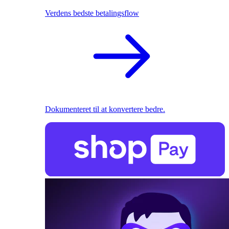
Verdens bedste betalingsflow
Dokumenteret til at konvertere bedre.