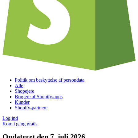
Politik om beskyttelse af persondata
Alle
Shopejere
Brugere af Shopify-apps
Kunder
Shopify-partnere
Log ind
Kom i gang gratis
Opdateret den 7. juli 2026