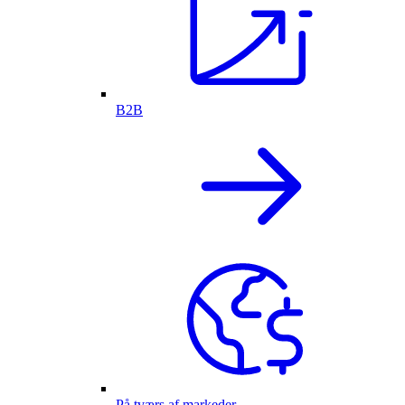
B2B
På tværs af markeder