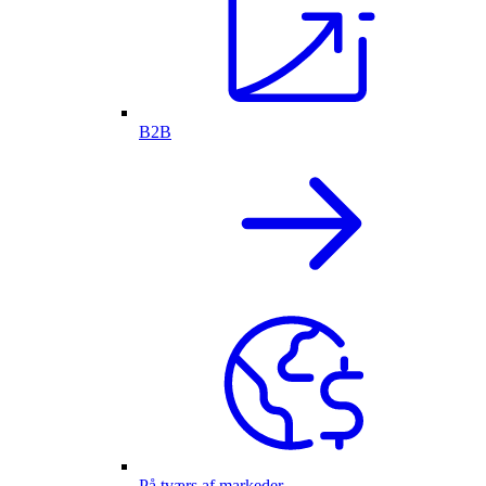
B2B
På tværs af markeder