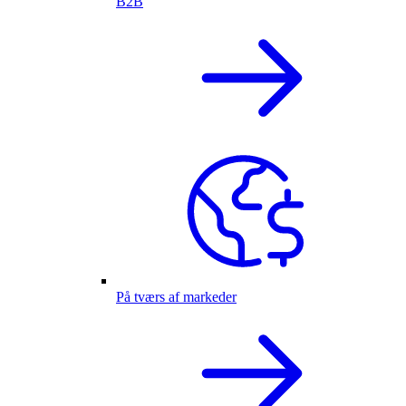
B2B
På tværs af markeder