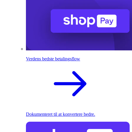
Verdens bedste betalingsflow
Dokumenteret til at konvertere bedre.