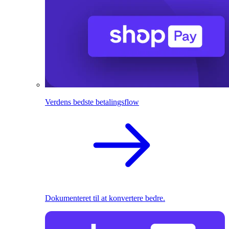
Verdens bedste betalingsflow
Dokumenteret til at konvertere bedre.