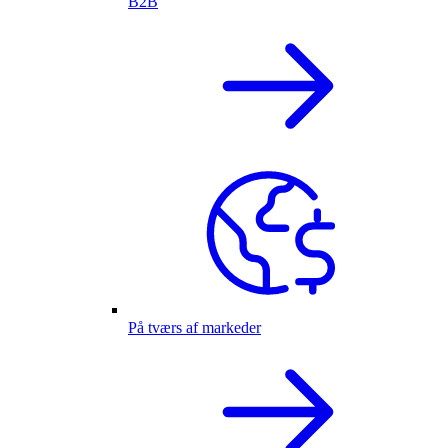
B2B
På tværs af markeder