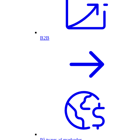
B2B
På tværs af markeder