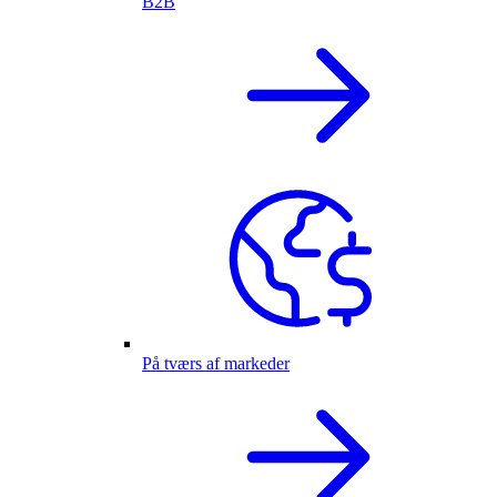
B2B
På tværs af markeder