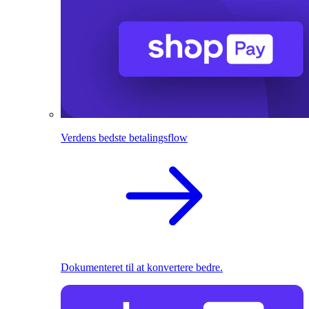
Verdens bedste betalingsflow
Dokumenteret til at konvertere bedre.