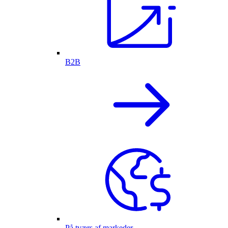
B2B
På tværs af markeder