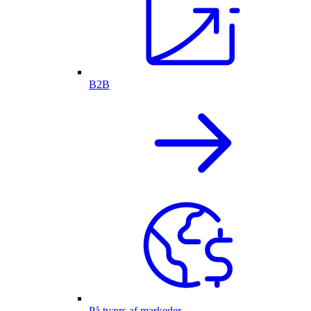
B2B
På tværs af markeder