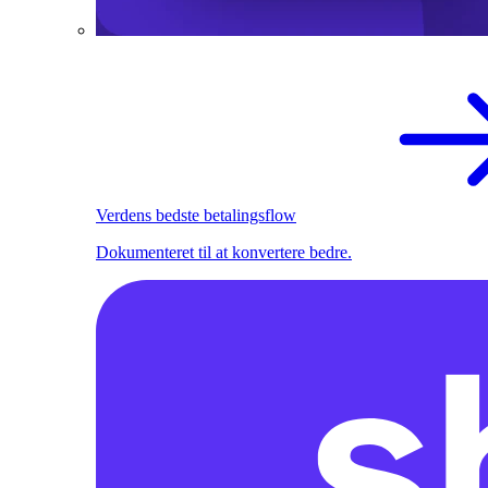
Verdens bedste betalingsflow
Dokumenteret til at konvertere bedre.