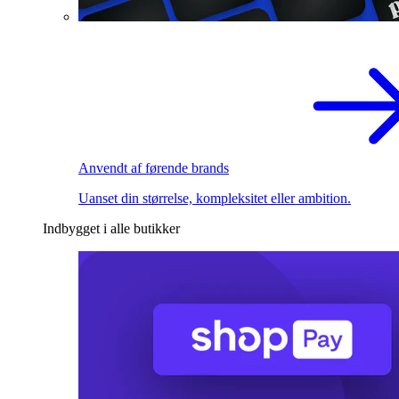
Anvendt af førende brands
Uanset din størrelse, kompleksitet eller ambition.
Indbygget i alle butikker