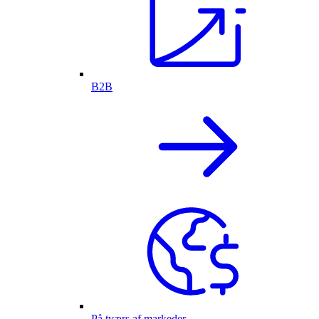
B2B
På tværs af markeder