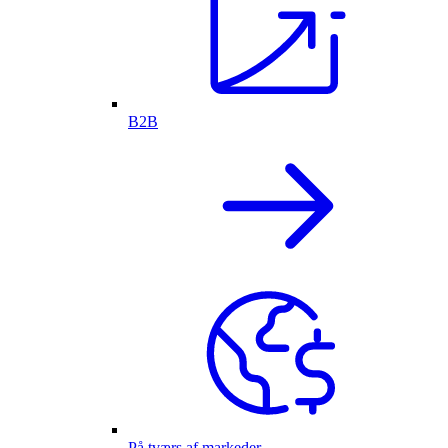
B2B
På tværs af markeder