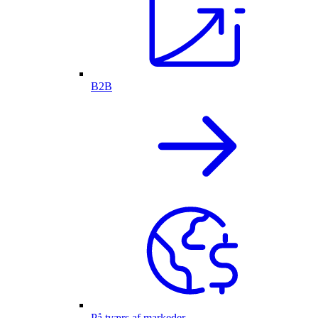
B2B
På tværs af markeder