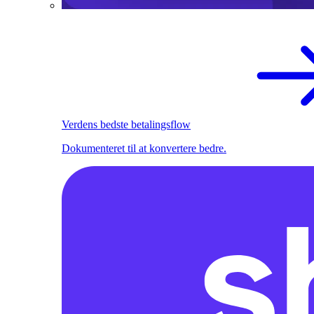
Verdens bedste betalingsflow
Dokumenteret til at konvertere bedre.