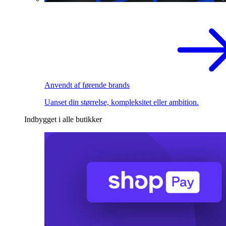
Anvendt af førende brands
Uanset din størrelse, kompleksitet eller ambition.
Indbygget i alle butikker