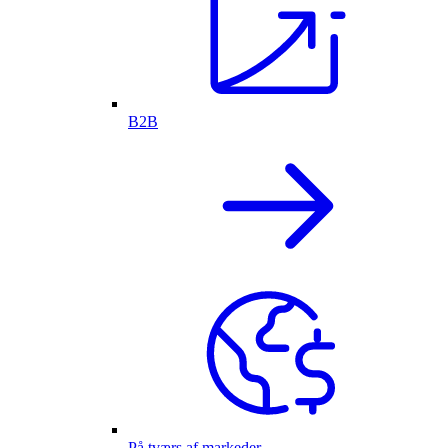
B2B
På tværs af markeder