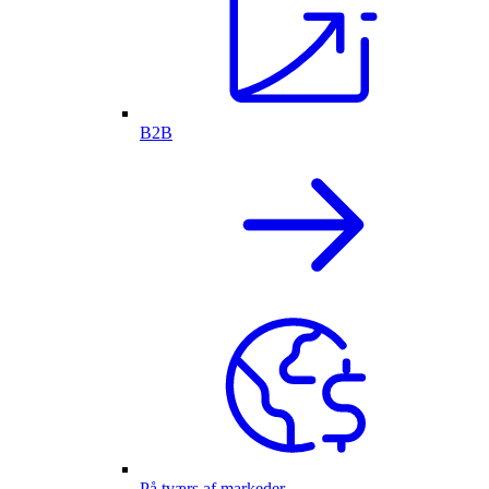
B2B
På tværs af markeder