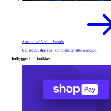
Anvendt af førende brands
Uanset din størrelse, kompleksitet eller ambition.
Indbygget i alle butikker