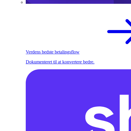
Verdens bedste betalingsflow
Dokumenteret til at konvertere bedre.