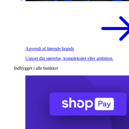
Anvendt af førende brands
Uanset din størrelse, kompleksitet eller ambition.
Indbygget i alle butikker