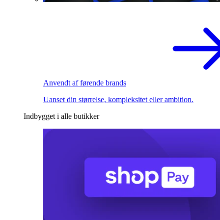
Anvendt af førende brands
Uanset din størrelse, kompleksitet eller ambition.
Indbygget i alle butikker