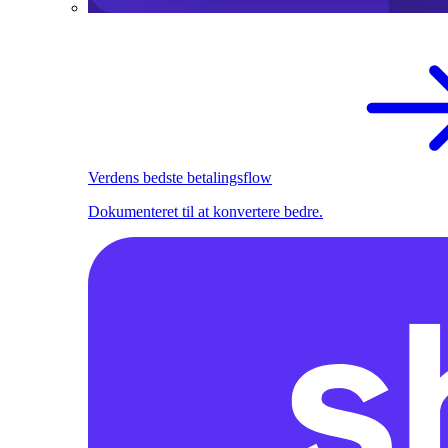
Verdens bedste betalingsflow
Dokumenteret til at konvertere bedre.