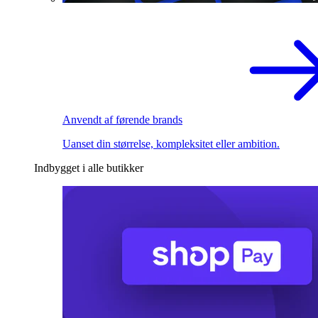
Anvendt af førende brands
Uanset din størrelse, kompleksitet eller ambition.
Indbygget i alle butikker