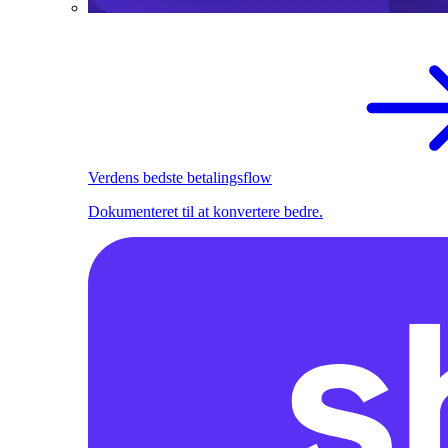
Verdens bedste betalingsflow
Dokumenteret til at konvertere bedre.