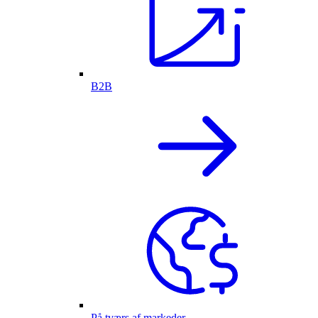
B2B
På tværs af markeder