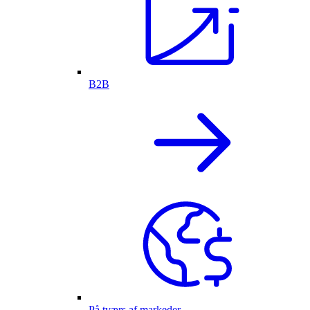
B2B
På tværs af markeder