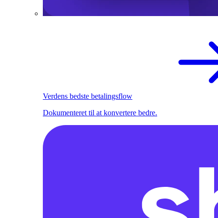
Verdens bedste betalingsflow
Dokumenteret til at konvertere bedre.