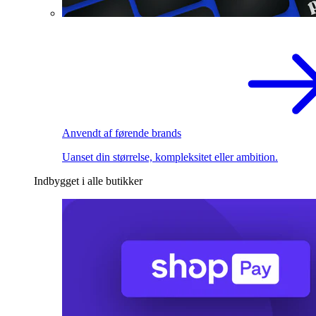
Anvendt af førende brands
Uanset din størrelse, kompleksitet eller ambition.
Indbygget i alle butikker