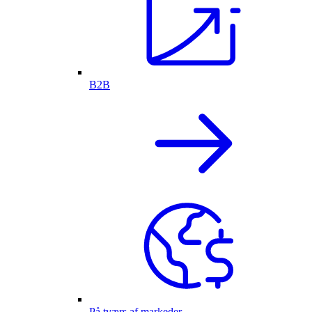
B2B
På tværs af markeder