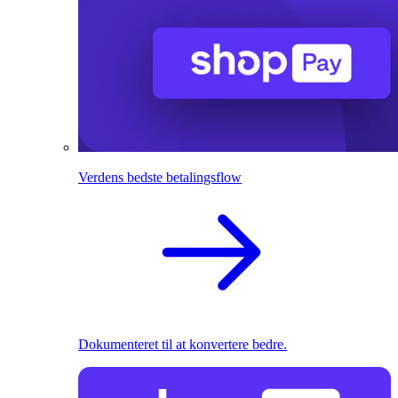
Verdens bedste betalingsflow
Dokumenteret til at konvertere bedre.