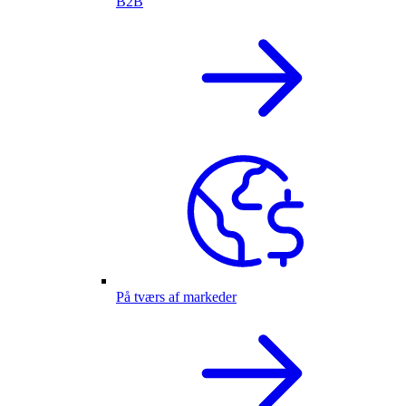
B2B
På tværs af markeder