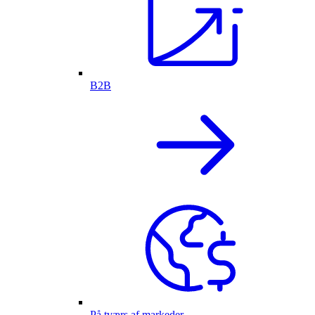
B2B
På tværs af markeder