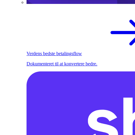
Verdens bedste betalingsflow
Dokumenteret til at konvertere bedre.