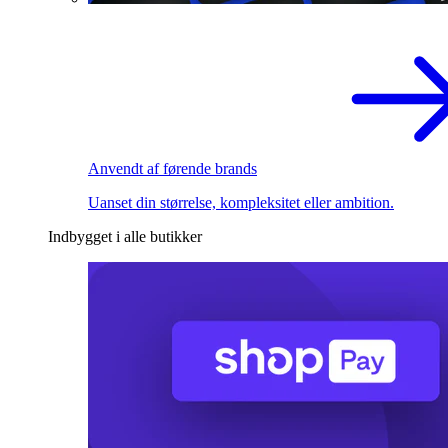
Anvendt af førende brands
Uanset din størrelse, kompleksitet eller ambition.
Indbygget i alle butikker