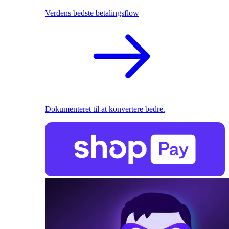
Verdens bedste betalingsflow
Dokumenteret til at konvertere bedre.