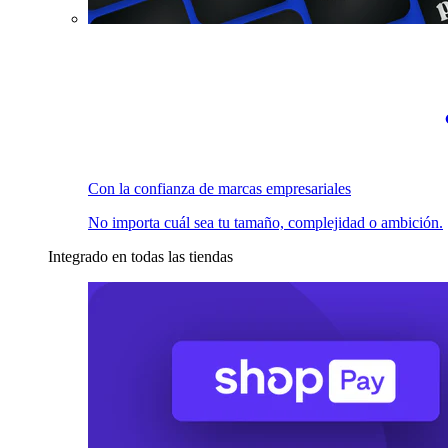
Con la confianza de marcas empresariales
No importa cuál sea tu tamaño, complejidad o ambición.
Integrado en todas las tiendas