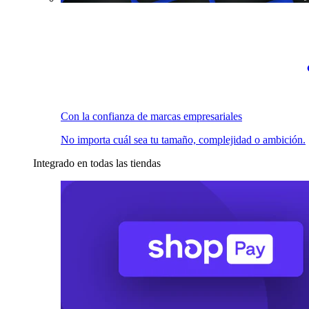
Con la confianza de marcas empresariales
No importa cuál sea tu tamaño, complejidad o ambición.
Integrado en todas las tiendas