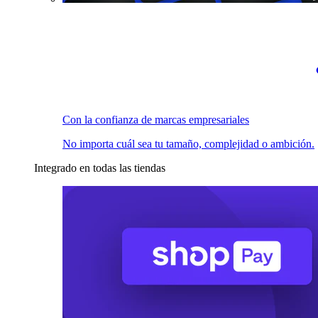
Con la confianza de marcas empresariales
No importa cuál sea tu tamaño, complejidad o ambición.
Integrado en todas las tiendas