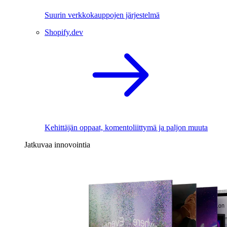
Suurin verkkokauppojen järjestelmä
Shopify.dev
Kehittäjän oppaat, komentoliittymä ja paljon muuta
Jatkuvaa innovointia