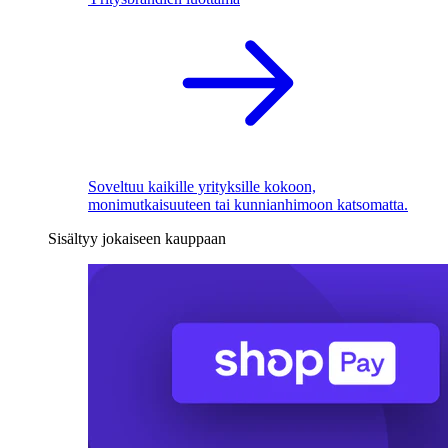
Soveltuu kaikille yrityksille kokoon,
monimutkaisuuteen tai kunnianhimoon katsomatta.
Sisältyy jokaiseen kauppaan