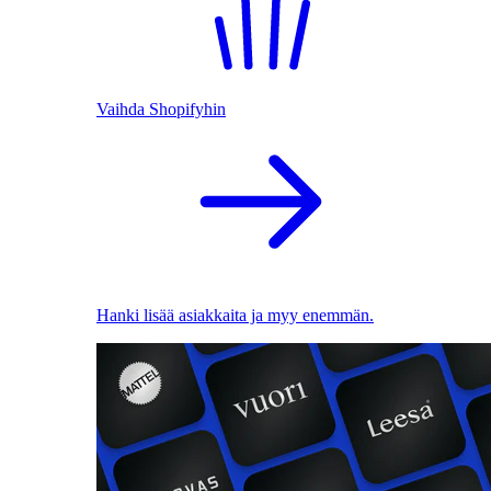
Vaihda Shopifyhin
Hanki lisää asiakkaita ja myy enemmän.