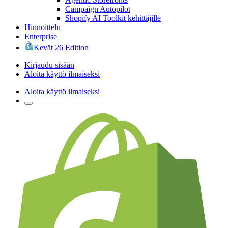
Campaign Autopilot
Shopify AI Toolkit kehittäjille
Hinnoittelu
Enterprise
Kevät 26 Edition
Kirjaudu sisään
Aloita käyttö ilmaiseksi
Aloita käyttö ilmaiseksi