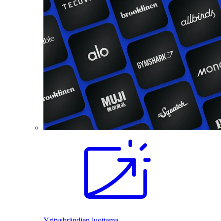
Yritysbrändien luottama