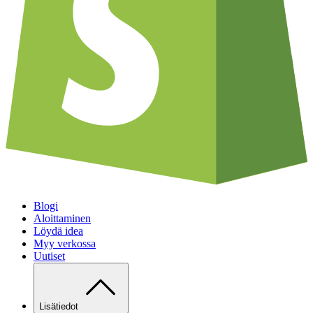
Blogi
Aloittaminen
Löydä idea
Myy verkossa
Uutiset
Lisätiedot